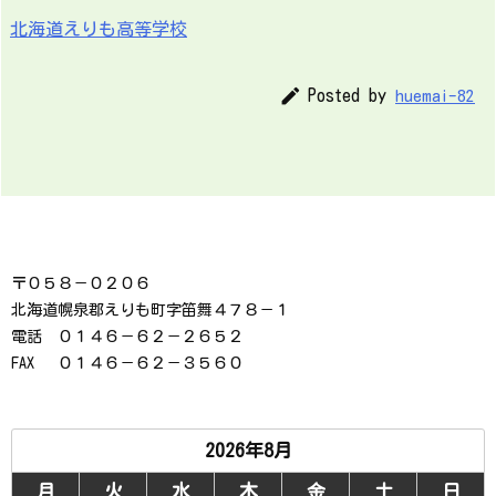
北海道えりも高等学校

Posted by
huemai-82
〒０５８－０２０６
北海道幌泉郡えりも町字笛舞４７８－１
電話 ０１４６－６２－２６５２
FAX ０１４６－６２－３５６０
2026年8月
月
火
水
木
金
土
日