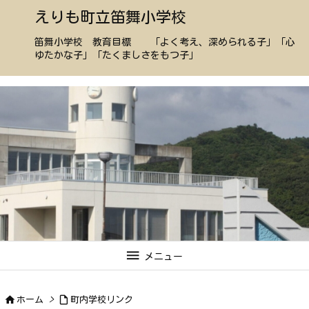
えりも町立笛舞小学校
笛舞小学校 教育目標 「よく考え、深められる子」「心
ゆたかな子」「たくましさをもつ子」

メニュー


ホーム
>
町内学校リンク