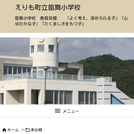
えりも町立笛舞小学校
笛舞小学校 教育目標 「よく考え、深められる子」「心
ゆたかな子」「たくましさをもつ子」

メニュー


ホーム
>
未分類