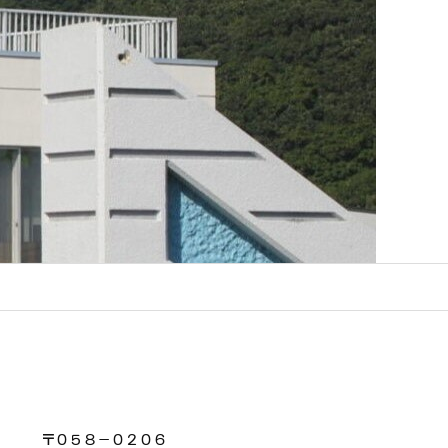
〒０５８－０２０６