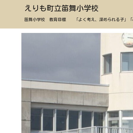
えりも町立笛舞小学校
笛舞小学校 教育目標 「よく考え、深められる子」「