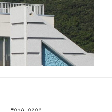
〒０５８－０２０６