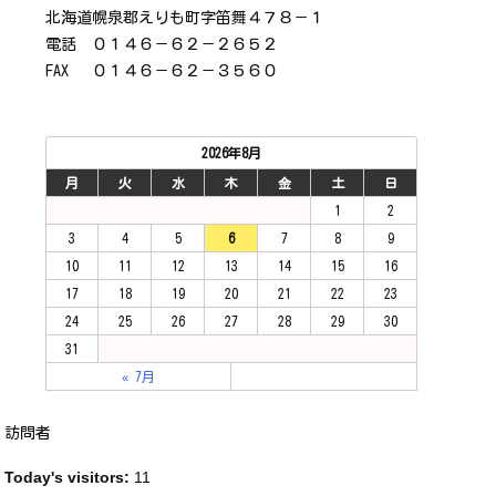
北海道幌泉郡えりも町字笛舞４７８－１
電話 ０１４６－６２－２６５２
FAX ０１４６－６２－３５６０
2026年8月
月
火
水
木
金
土
日
1
2
3
4
5
6
7
8
9
10
11
12
13
14
15
16
17
18
19
20
21
22
23
24
25
26
27
28
29
30
31
« 7月
訪問者
Today's visitors:
11