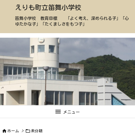
えりも町立笛舞小学校
笛舞小学校 教育目標 「よく考え、深められる子」「心
ゆたかな子」「たくましさをもつ子」

メニュー


ホーム
>
未分類