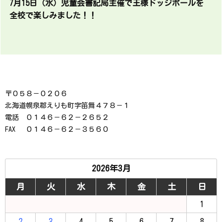
7月15日（水）児童会書記局主催で王様ドッジボールを
全校で楽しみました！！
〒０５８－０２０６
北海道幌泉郡えりも町字笛舞４７８－１
電話 ０１４６－６２－２６５２
FAX ０１４６－６２－３５６０
2026年3月
月
火
水
木
金
土
日
1
2
3
4
5
6
7
8