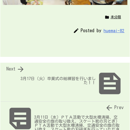

未分類

Posted by
huemai-82

Next

3月17日（火）卒業式の総練習を行いまし
た！！


Prev
3月11日（水）ＰＴＡ活動で大型水槽清掃、交
通安全の旗の取り換え、スケート靴の刃とぎ）
ＰＴＡ活動で大型水槽清掃、交通安全の旗の取
り換え、スケート靴の刃研ぎを行っていただき