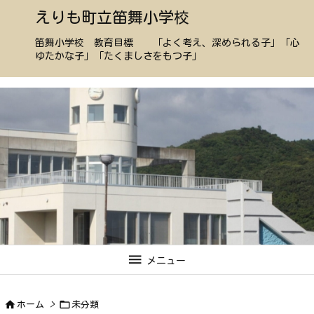
えりも町立笛舞小学校
笛舞小学校 教育目標 「よく考え、深められる子」「心
ゆたかな子」「たくましさをもつ子」

メニュー


ホーム
>
未分類