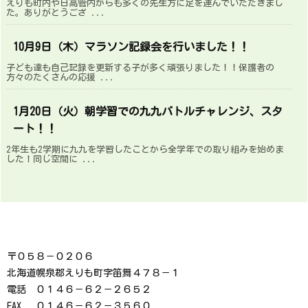
えりも町内や日高管内からも多くの先生方に足を運んでいただきまし
た。ありがとうござ ...
10月9日（木）マラソン記録会を行いました！！
子ども達も自己記録を更新する子が多く頑張りました！！保護者の
方々のたくさんの応援 ...
1月20日（火）朝学習での九九バトルチャレンジ、スタ
ート！！
2年生も2学期に九九を学習したことから全学年での取り組みを始めま
した！同じ空間に ...
〒０５８－０２０６
北海道幌泉郡えりも町字笛舞４７８－１
電話 ０１４６－６２－２６５２
FAX ０１４６－６２－３５６０