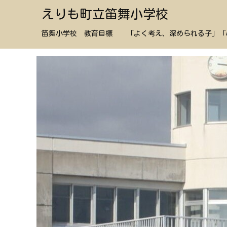
えりも町立笛舞小学校
笛舞小学校 教育目標 「よく考え、深められる子」「