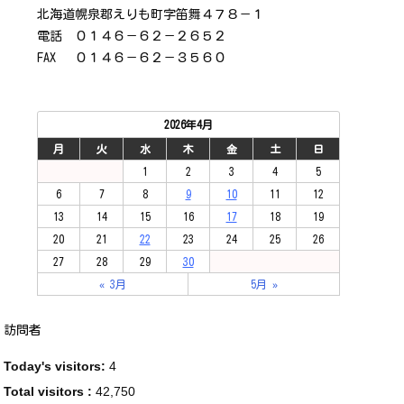
北海道幌泉郡えりも町字笛舞４７８－１
電話 ０１４６－６２－２６５２
FAX ０１４６－６２－３５６０
2026年4月
月
火
水
木
金
土
日
1
2
3
4
5
6
7
8
9
10
11
12
13
14
15
16
17
18
19
20
21
22
23
24
25
26
27
28
29
30
« 3月
5月 »
訪問者
Today's visitors:
4
Total visitors :
42,750