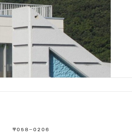
〒０５８－０２０６