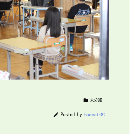

未分類

Posted by
huemai-82