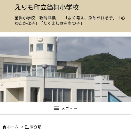
えりも町立笛舞小学校
笛舞小学校 教育目標 「よく考え、深められる子」「心
ゆたかな子」「たくましさをもつ子」

メニュー


ホーム
>
未分類