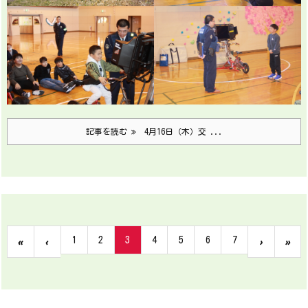
記事を読む
4月16日（木）交 ...
1
2
3
4
5
6
7
«
‹
›
»