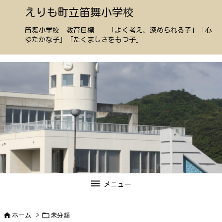
えりも町立笛舞小学校
笛舞小学校 教育目標 「よく考え、深められる子」「心
ゆたかな子」「たくましさをもつ子」

メニュー


ホーム
>
未分類