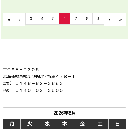
3
4
5
6
7
8
9
«
‹
›
»
〒０５８－０２０６
北海道幌泉郡えりも町字笛舞４７８－１
電話 ０１４６－６２－２６５２
FAX ０１４６－６２－３５６０
2026年8月
月
火
水
木
金
土
日