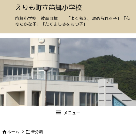
えりも町立笛舞小学校
笛舞小学校 教育目標 「よく考え、深められる子」「心
ゆたかな子」「たくましさをもつ子」

メニュー


ホーム
>
未分類